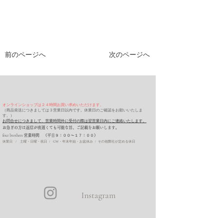
前のページへ
次のページへ
オンラインショップは２４時間お買い求めいただけます。
（商品発送につきましては３営業日以内です。休業日のご確認をお願いいたしま
す。）
お問合せにつきまして、営業時間外に受付の際は翌営業日内にご連絡いたします。
​お急ぎの方は返信が夜遅くても可能な旨、ご記載をお願いします。
four brothers
営業時間 （平日９：００〜１７：００）
休業日 / 土曜・日曜・祝日 / GW・年末年始・お盆休み / その他弊社が定める休日
Instagram