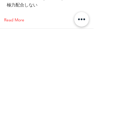
極力配合しない
Read More
オンラインショップは２４時間お買い求めいただけます。
（商品発送につきましては３営業日以内です。休業日のご確認をお願いいたしま
す。）
お問合せにつきまして、営業時間外に受付の際は翌営業日内にご連絡いたします。
​お急ぎの方は返信が夜遅くても可能な旨、ご記載をお願いします。
four brothers
営業時間 （平日９：００〜１７：００）
休業日 / 土曜・日曜・祝日 / GW・年末年始・お盆休み / その他弊社が定める休日
Instagram