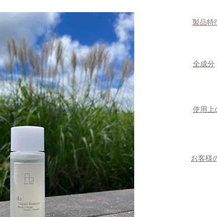
​製品特
​全成分
​使用
お客様