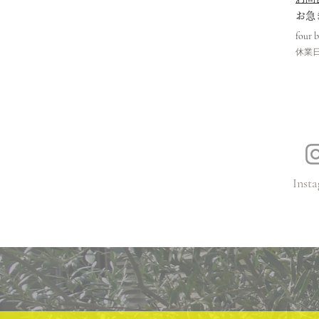
​お
four 
休業日
Insta