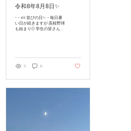
令和8年8月8日✨
･ ･ #8 並びの日✨ ･ 毎日暑
い日が続きますが 高校野球
も始まり⚾️ 学生の皆さんも
素敵な夏になりますように
🥺︎ ･ ･ 熱中症には気を付け
ましょう⚠️ ･ ･ ･ たくさんの
人に笑顔が訪れますように
(*˙ᵕ˙ *) ･ ･ ･ ･ 〰️〰️〰️〰️〰️〰️
〰️〰️〰️〰️ 4.b Liquid Essence
0
0
（フォービ リキッドエッセ
ンス） 水を一切使用せず、
１００%美容成分の処方な
ので オールシーズン季節を
問わず、 １年中お使いいた
だける お肌に使う為に安心
感を追求した エイジングケ
アエッセンスです！ 〰️〰️〰️
〰️〰️〰️〰️〰️〰️〰️ 4.b Mill
Cream （フォービ ミルクリ
ーム） 水を一切使わず、水
の代わりに選んだのはお肌