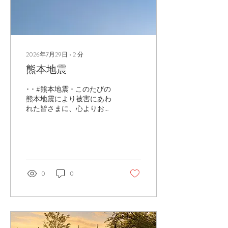
を柔らげるコラーゲン。 お
肌のうるおいと乾燥を防ぐ
ため、コラーゲンを主成分
としながら、4種のセラミ
ド、シロキクラゲ、吉野本
葛、天然オイル、ヒアルロ
2026年7月29日
∙
2
分
ン酸などを贅沢に詰め込ん
熊本地震
だ、拘りの一品です。お肌
を乾燥からしっかり守り、
･ ･ #熊本地震 ･ このたびの
バリア機能を整えます！！
熊本地震により被害にあわ
〰️〰️〰️〰️〰️〰️〰️〰️〰️〰️ 4.b
れた皆さまに、心よりお見
oil （フォービ ...
舞い申し上げます。 不安な
日々が続き、心身ともにご
負担が大きいこととお察し
します。 一日も早く、安心
して暮らせる日常が戻りま
すよう心からお祈り申し上
0
0
げます。 ･ ･ ･ ･ ･ たくさん
の人に笑顔が訪れますよう
に(*˙ᵕ˙ *) ･ ･ ･ ･ 〰️〰️〰️〰️〰️
〰️〰️〰️〰️〰️ 4.b Liquid
Essence （フォービ リキッ
ドエッセンス） 水を一切使