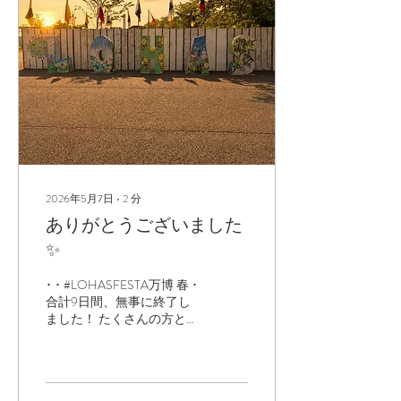
用せず、 １００%美容成分
の処方なので オールシーズ
ン季節を問わず、 １年中お
使いいただける お肌に使う
為に安心感を追求した エイ
ジングケアエッセンスで
す！ 〰️〰️〰️〰️〰️〰️〰️〰️〰️〰️
4.b Mill Cream （フォービ
ミルクリーム） 水を一切使
わず、水の代わりに選んだ
のはお肌を柔らげるコラー
ゲン。 お肌のうるおいと乾
2026年5月7日
∙
2
分
燥を防ぐため、コラーゲン
ありがとうございました
を主成分としながら、4種
✨
のセラミド、シロキクラ
ゲ、吉野本葛、天然オイ
ル、ヒアルロン酸などを贅
･ ･ #LOHASFESTA万博 春 ･
沢に詰め込んだ、拘りの一
合計9日間、無事に終了し
品です。お肌を乾燥からし
ました！ たくさんの方とお
っかり守り、バリア機能を
会いできて嬉しかったです
整えま...
♡ たくさんの方が
fourbrothersブースに 足を運
んでいただいた事、感謝い