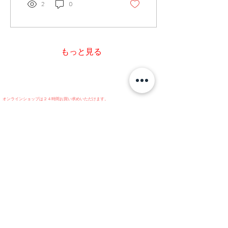
たします。 ありがとうござ
2
0
いました！！ またみなさん
とお会い出来る日を 楽しみ
にしています😊 次は尼崎～
🎶 ･ ･ ･ ･ ･ たくさんの人に
笑顔が訪れますように(*˙ᵕ˙ *)
もっと見る
･ ･ ･ ･ 〰️〰️〰️〰️〰️〰️〰️〰️〰️
〰️ 4.b Liquid Essence （フォ
ービ リキッドエッセンス）
水を一切使用せず、 １０
０%美容成分の処方なので
オンラインショップは２４時間お買い求めいただけます。
（商品発送につきましては３営業日以内です。休業日のご確認をお願いいたしま
オールシーズン季節を問わ
す。）
ず、 １年中お使いいただけ
お問合せにつきまして、営業時間外に受付の際は翌営業日内にご連絡いたします。
​お急ぎの方は返信が夜遅くても可能な旨、ご記載をお願いします。
る お肌に使う為に安心感を
four brothers
営業時間 （平日９：００〜１７：００）
追求した エイジングケアエ
休業日 / 土曜・日曜・祝日 / GW・年末年始・お盆休み / その他弊社が定める休日
ッセンスです！ 〰️〰️〰️〰️〰️
〰️〰️〰️〰️〰️ 4.b Mill Cream
（フォービ ミルクリーム）
水を一切使わず、水の代わ
りに選んだのはお肌を柔ら
Instagram
げるコラーゲン。 お肌のう
るおいと乾燥を防ぐため、
コラーゲンを主成分としな
がら、4種のセラミド、シ