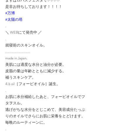
まずはロハスフェスタで✨✨✨✨
是非お待ちしております！！！！
#万博
#太陽の塔
.
＼ WEBにて発売中 ／
.
就寝前のスキンオイル。
............................
made in Japan.
美肌には適度な水分と油分が必要。
皮脂の量は年齢とともに減少する。​
補うスキンケア。
4.b oil［フォービオイル］誕生。
.
お肌に水分補給したあと、フォービオイルでフ
タヲスル。
逃げがちな水分をとじこめて、美容成分たっぷ
りのオイルでさらにお肌に栄養をとどけます。
毎晩のルーティーンに。
.