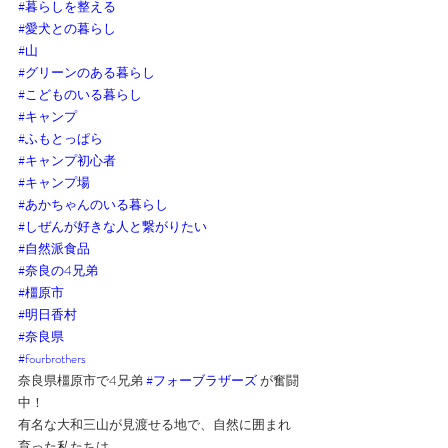
#暮らしを整える
#愛犬との暮らし
#山
#グリーンのある暮らし
#こどものいる暮らし
#キャンプ
#ふもとっぱら
#キャンプ初心者
#キャンプ場
#あかちゃんのいる暮らし
#しぜんが好きな人と繋がりたい
#自然派食品
#奈良の4兄弟
#橿原市
#明日香村
#奈良県
#fourbrothers
奈良県橿原市で4兄弟 
#フォーブラザーズ
 が奮闘
中！
有名な大和三山が見渡せる地で、自然に囲まれ
育った私たちは、