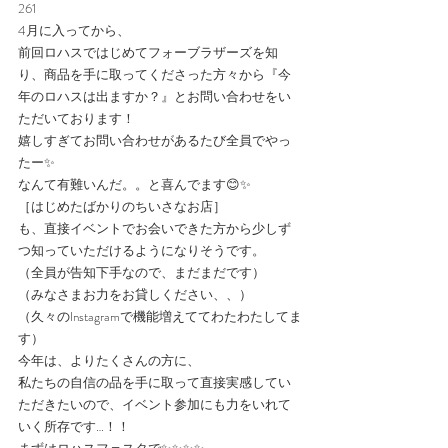
261
4月に入ってから、
前回ロハスではじめてフォーブラザーズを知
り、商品を手に取ってくださった方々から『今
年のロハスは出ますか？』とお問い合わせをい
ただいております！
嬉しすぎてお問い合わせがあるたび全員でやっ
たー✨
なんて有難いんだ。。と喜んでます😊✨
［はじめたばかりのちいさなお店］
も、直接イベントでお会いできた方から少しず
つ知っていただけるようになりそうです。
（全員が告知下手なので、まだまだです）
（みなさまお力をお貸しください、、）
（久々のInstagramで機能増えててわたわたしてま
す）
今年は、よりたくさんの方に、
私たちの自信の品を手に取って直接実感してい
ただきたいので、イベント参加にも力をいれて
いく所存です…！！