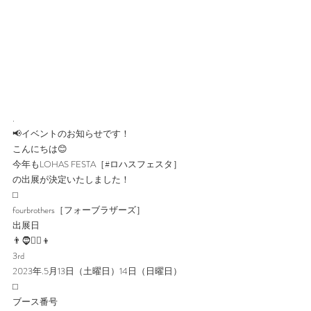
.
📢イベントのお知らせです！
こんにちは😊
今年もLOHAS FESTA［#ロハスフェスタ］
の出展が決定いたしました！
⬜︎
fourbrothers［フォーブラザーズ］
出展日
👨🧔👱‍♂️👦
3rd
2023年.5月13日（土曜日）14日（日曜日）
⬜︎
ブース番号