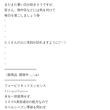
まだまだ暑い日が続きそうですが、
皆さん、熱中症などには気を付けて
毎日を過ごしましょう😄
･
･
･
･
たくさんの人に笑顔が訪れますように(*˙ᵕ˙ *)
･
･
･
･
〰️〰️〰️〰️〰️〰️〰️〰️〰️〰️
《新商品…開発中𓂃◌𓈒𓐍》
〰️〰️〰️〰️〰️〰️〰️〰️〰️〰️
フォービリキッドエッセンス　　
4.b Liquid Essence
水を一切使用せず、
１００%美容成分の処方なので
オールシーズン季節を問わず、