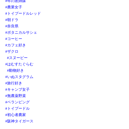
#年の差姉妹
#農業女子
#トイプードルレッド
#朝ドラ
#奈良県
#ボタニカルサシェ
#コーヒー
#カフェ好き
#ザクロ
#スヌーピー
#はむすたぐらむ
#動物好き
#いぬスタグラム
#旅行好き
#キャンプ女子
#無農薬野菜
#ベランピング
#トイプードル
#初心者農家
#阪神タイガース