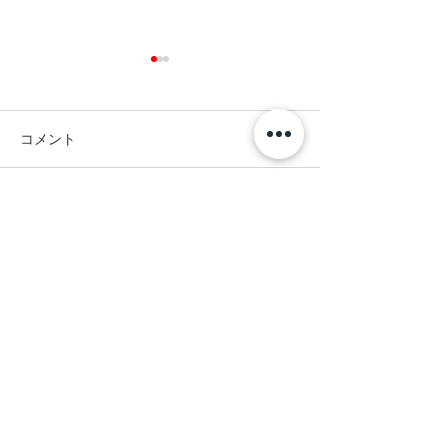
コメント
熊本地震
コメントを追加…
ありがとうござ
✨
オンラインショップは２４時間お買い求めいただけます。
（商品発送につきましては３営業日以内です。休業日のご確認をお願いいたしま
す。）
お問合せにつきまして、営業時間外に受付の際は翌営業日内にご連絡いたします。
​お急ぎの方は返信が夜遅くても可能な旨、ご記載をお願いします。
four brothers
営業時間 （平日９：００〜１７：００）
休業日 / 土曜・日曜・祝日 / GW・年末年始・お盆休み / その他弊社が定める休日