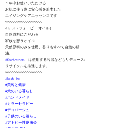
１年中お使いいただける
お肌に使う為に安心感を追求した
エイジングケアエッセンスです
〰️〰️〰️〰️〰️〰️〰️〰️〰️〰️
4.b  oil（フォービー オイル）
自然原料にこだわる
家族を想うオイル
天然原料のみを使用、香りもすべて自然の精
油。
#fourbrothers
　は使用する容器などもリデュース/
リサイクルを推進します。
〰️〰️〰️〰️〰️〰️〰️〰️〰️〰️
#kashi_iro
#美容と健康
#犬のいる暮らし
#ハンドメイド
#カラーセラピー
#デコパージュ
#子供のいる暮らし
#アトピー性皮膚炎