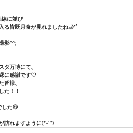
直線に並び
る皆既月食が見れましたね🌙*ﾟ
影^^;
スタ万博にて、
縁に感謝です♡
た皆様、
した！！
した😍
れますように(*˙ᵕ˙ *)