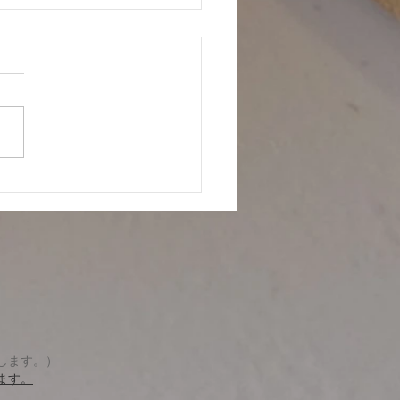
もの日🎏
します。）
ます。