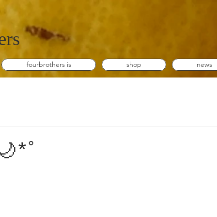
ers
fourbrothers is
shop
news
*ﾟ