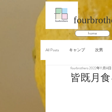
fourbroth
home
All Posts
キャンプ
次男
fourbrothers
2022年11月8日
皆既月食