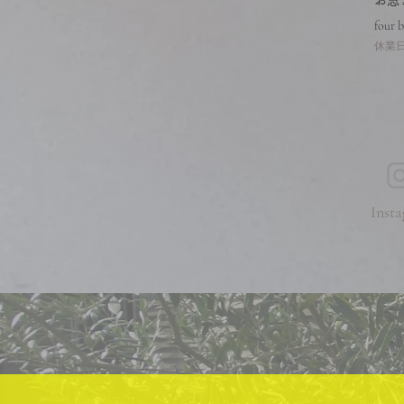
​お
four 
休業日
Insta