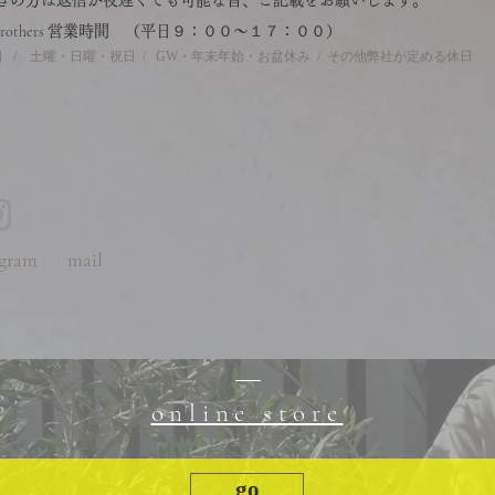
急ぎの方は返信が夜遅くても可能な旨、ご記載をお願いします。
brothers
営業時間 （平日９：００〜１７：００）
 / 土曜・日曜・祝日 / GW・年末年始・お盆休み / その他弊社が定める休日
gram
mail
online store
go