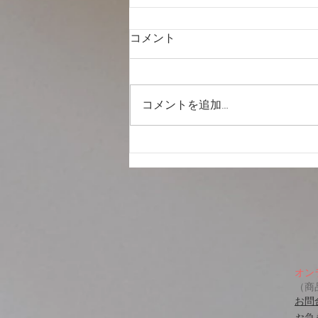
コメント
熊本地震
コメントを追加…
オン
（商
お問