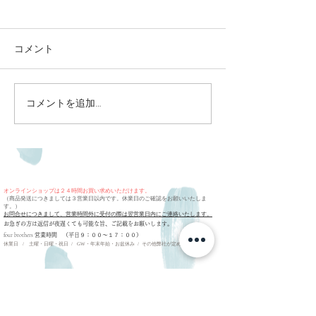
コメント
熊本地震
コメントを追加…
ありがとうござ
✨
オンラインショップは２４時間お買い求めいただけます。
（商品発送につきましては３営業日以内です。休業日のご確認をお願いいたしま
す。）
お問合せにつきまして、営業時間外に受付の際は翌営業日内にご連絡いたします。
​お急ぎの方は返信が夜遅くても可能な旨、ご記載をお願いします。
four brothers
営業時間 （平日９：００〜１７：００）
休業日 / 土曜・日曜・祝日 / GW・年末年始・お盆休み / その他弊社が定める休日