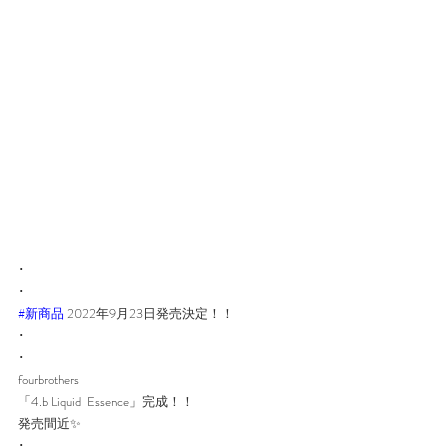
･
･
#新商品
 2022年9月23日発売決定！！
･
･
fourbrothers
「4.b Liquid  Essence」完成！！
発売間近✨
･