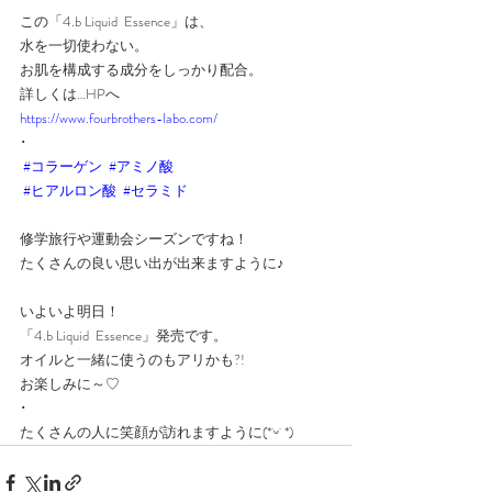
この「4.b Liquid  Essence」は、
水を一切使わない。
お肌を構成する成分をしっかり配合。
詳しくは…HPへ
https://www.fourbrothers-labo.com/
･
#コラーゲン
#アミノ酸
#ヒアルロン酸
#セラミド
修学旅行や運動会シーズンですね！
たくさんの良い思い出が出来ますように♪
いよいよ明日！
「4.b Liquid  Essence」発売です。
オイルと一緒に使うのもアリかも?!
お楽しみに～♡
･
たくさんの人に笑顔が訪れますように(*˙ᵕ˙ *)