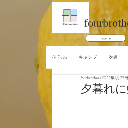
fourbroth
home
All Posts
キャンプ
次男
fourbrothers
2023年1月23
夕暮れに