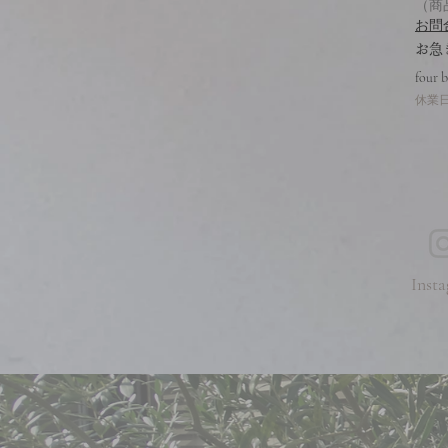
（商
お問
​お
four 
休業日
Insta