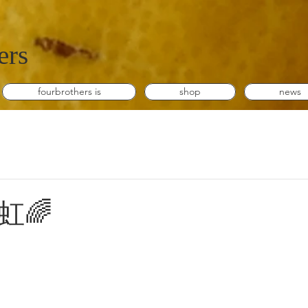
ers
fourbrothers is
shop
news
日
虹🌈