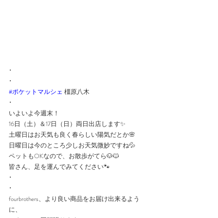
･
･
#ポケットマルシェ
 橿原八木
･
いよいよ今週末！
16日（土）＆17日（日）両日出店します✨
土曜日はお天気も良く春らしい陽気だとか🌸
日曜日は今のところ少しお天気微妙ですね💦
ペットもOKなので、お散歩がてら🐶🐱
皆さん、足を運んでみてください🐾
･
･
fourbrothers、より良い商品をお届け出来るよう
に、