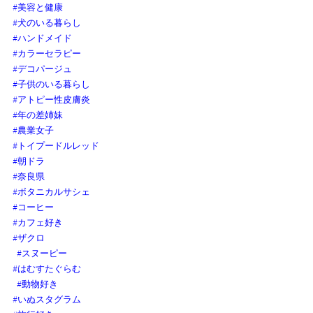
#美容と健康
#犬のいる暮らし
#ハンドメイド
#カラーセラピー
#デコパージュ
#子供のいる暮らし
#アトピー性皮膚炎
#年の差姉妹
#農業女子
#トイプードルレッド
#朝ドラ
#奈良県
#ボタニカルサシェ
#コーヒー
#カフェ好き
#ザクロ
#スヌーピー
#はむすたぐらむ
#動物好き
#いぬスタグラム