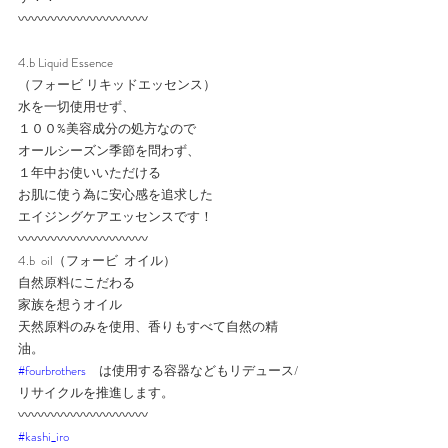
〰️〰️〰️〰️〰️〰️〰️〰️〰️〰️
4.b Liquid Essence
（フォービ リキッドエッセンス）
水を一切使用せず、
１００%美容成分の処方なので
オールシーズン季節を問わず、
１年中お使いいただける
お肌に使う為に安心感を追求した
エイジングケアエッセンスです！
〰️〰️〰️〰️〰️〰️〰️〰️〰️〰️
4.b  oil（フォービ  オイル）
自然原料にこだわる
家族を想うオイル
天然原料のみを使用、香りもすべて自然の精
油。
#fourbrothers
　は使用する容器などもリデュース/
リサイクルを推進します。
〰️〰️〰️〰️〰️〰️〰️〰️〰️〰️
#kashi_iro