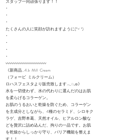
スタッフ一同頑張ります！！
･
･
･
たくさんの人に笑顔が訪れますように(*˙ᵕ˙ *)
･
･
･
･
〰️〰️〰️〰️〰️〰️〰️〰️〰️〰️
《新商品…4.b  Mill  Cream
（フォービ  ミルクリーム）
ロハスフェスタより販売致します𓂃◌𓈒𓐍》
水を一切使わず、水の代わりに選んだのはお肌
を柔らげるコラーゲン。
お肌のうるおいと乾燥を防ぐため、コラーゲン
を主成分としながら、4種のセラミド、シロキク
ラゲ、吉野本葛、天然オイル、ヒアルロン酸な
どを贅沢に詰め込んだ、拘りの一品です。お肌
を乾燥からしっかり守り、バリア機能を整えま
す！！