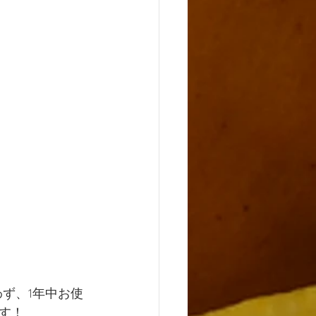
ず、1年中お使
す！