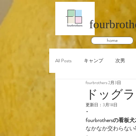
fourbroth
home
All Posts
キャンプ
次男
fourbrothers
2月3日
ドッグラ
更新日：
3月18日
･
fourbrothersの看板犬
なかなか交わらない