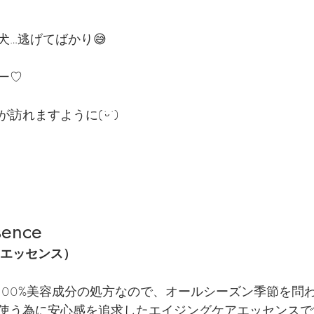
犬…逃げてばかり😅
ー♡
が訪れますように(
˙ᵕ˙ 
)
sence
ドエッセンス）
100%美容成分の処方なので、オールシーズン季節を問わ
使う為に安心感を追求したエイジングケアエッセンスで