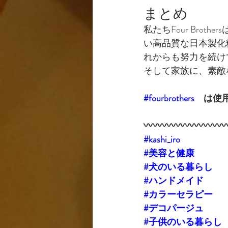
まとめ
私たちFour Br
い高品質な日本製化
れからも努力を続け
そして家族に、素敵
#fourbrothers
　は使
〰️〰️〰️〰️〰️〰️〰️〰️〰️
#kashi_iro
#美容と健康
#犬のいる暮らし
#ハンドメイド
#カラーセラピー
#デコパージュ
#子供のいる暮らし