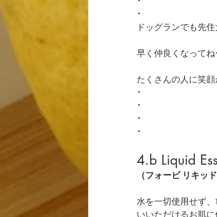
･
･
ドッグランでも先住
早く仲良くなってね
たくさんの人に笑顔
･
･
･
･
4.b Liquid Es
（フォービ リキッ
水を一切使用せず、
いいただけるお肌に