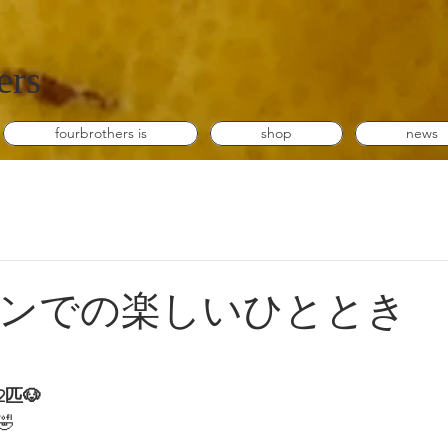
ers
fourbrothers is
shop
news
ンでの楽しいひととき
2匹🐶
