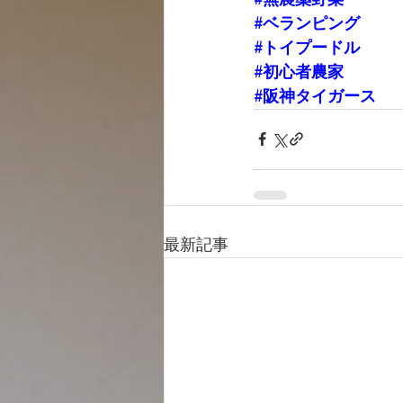
#ベランピング
#トイプードル
#初心者農家
#阪神タイガース
最新記事