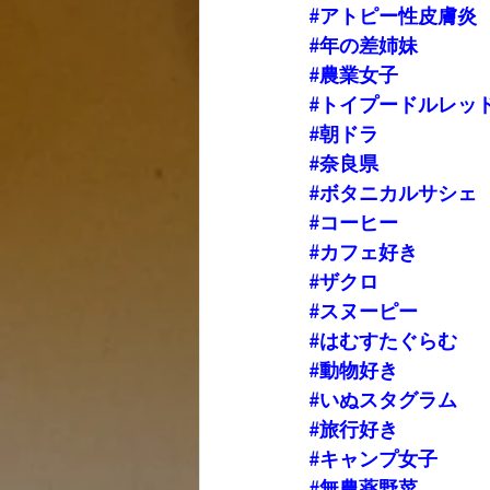
#アトピー性皮膚炎
#年の差姉妹
#農業女子
#トイプードルレッ
#朝ドラ
#奈良県
#ボタニカルサシェ
#コーヒー
#カフェ好き
#ザクロ
#スヌーピー
#はむすたぐらむ
#動物好き
#いぬスタグラム
#旅行好き
#キャンプ女子
#無農薬野菜