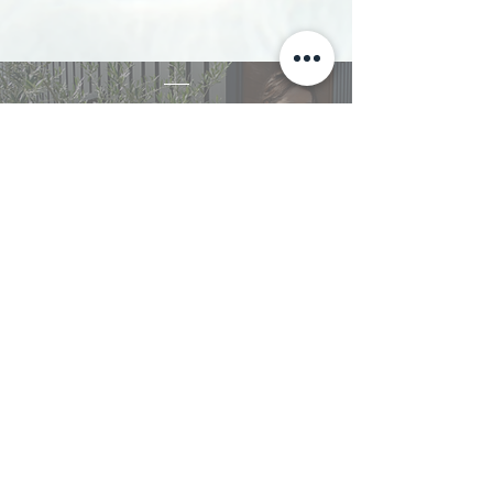
online store
go
​オンラインストア
| four brothers
| 美容/化粧料販売
​privacy policy
​利用規約
​特定商取引法に基づく表記