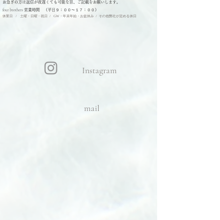
​お急ぎの方は返信が夜遅くても可能な旨、ご記載をお願いします。
four brothers
営業時間 （平日９：００〜１７：００）
休業日 / 土曜・日曜・祝日 / GW・年末年始・お盆休み / その他弊社が定める休日
Instagram
mail