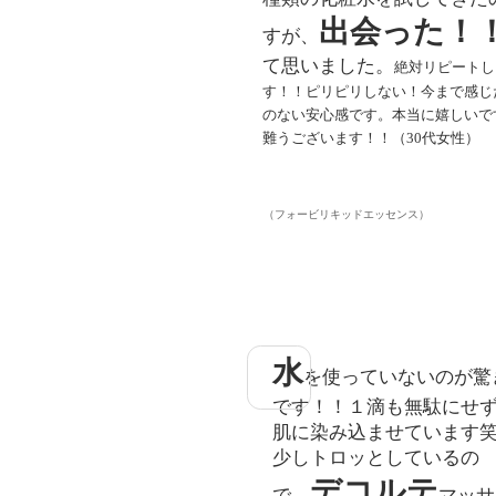
出会った！
すが、
て思いました。
絶対リピートし
す！！ピリピリしない！今まで感じ
のない安心感です。本当に嬉しいで
難うございます！！
（30代女性）
​（フォービリキッドエッセンス）
​水
を使っていないのが驚
です！！
１滴も無駄にせ
肌に染み込ませています
少しトロッとしているの
デコルテ
で、
マッサ