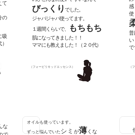
えて
感
びっくり
でした。
。
使
分の
ジャバジャバ使ってます。
もちもち
１週間くらいで、
普
に吸
肌になってきました！！
い
代）
ママにも教えました！
（２０代）
で
​（フォービリキッドエッセンス）
​（
オイルも使っています。
んな
薄
シミ
が
くな
ずっと悩んでいた
ので