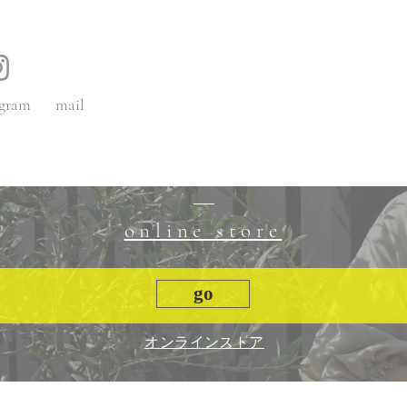
gram
mail
online store
go
​オンラインストア