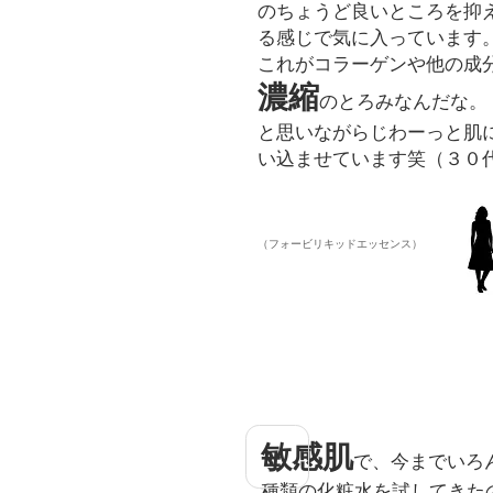
のちょうど良いところを抑
る感じで気に入っています
これがコラーゲンや他の成
濃縮
のとろみなんだな。
と思いながらじわーっと肌
い込ませています笑
（３０
​（フォービリキッドエッセンス）
敏感肌
で、今までいろ
種類の化粧水を試してきた