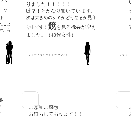
りました！！！！！
！
っ
嘘？！とかなり驚いています。
次は大きめのシミがどうなるか見守
ま
鏡
たこと
を見る機会が増え
り中です！
す。有
ました。（40代女性）
​（フォービリキッドエッセンス）
​（フォ
き
ご意見ご感想
ず
お待ちしております！！
笑