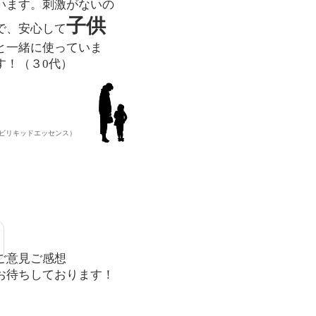
います。刺激がないの
子供
で、安心して
と一緒に使っていま
す！
（３0代）
ービリキッドエッセンス）
ご意見ご感想
​お待ちしております！