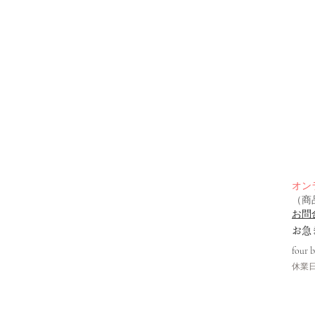
オン
（商
お問
​お
four 
休業日