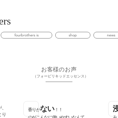
ers
fourbrothers is
shop
news
​お客様のお声
​ （フォービリキッドエッセンス）
ない
が、
​香りが
！！
とり
のがこんなに使いやすいなんて
み