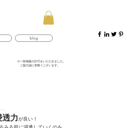
blog
※一部掲載の許可をいただきました。
ご協力誠に有難うございます。
浸透力
が良い！
るみる肌に
浸透
していくのを