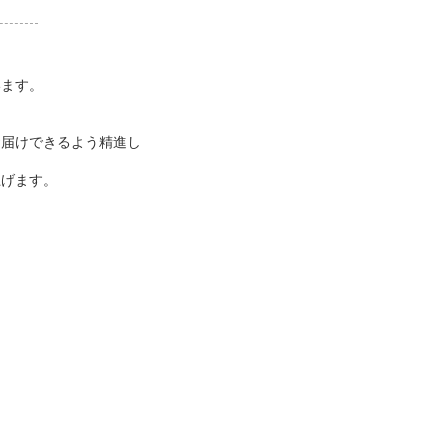
、
います。
。
お届けできるよう精進し
上げます。