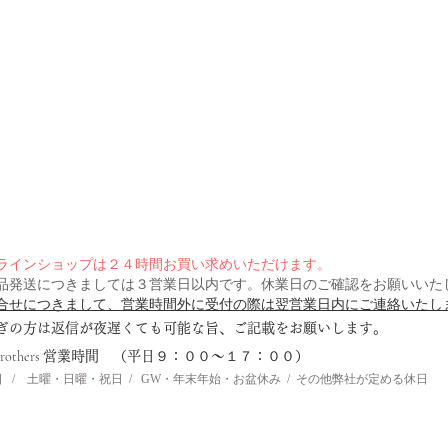
ラインショップは２４時間お買い求めいただけます。
品発送につきましては３営業日以内です。休業日のご確認をお願いいた
合せにつきまして、営業時間外に受付の際は翌営業日内にご連絡いたし
急ぎの方は返信が夜遅くても可能な旨、ご記載をお願いします。
brothers
営業時間 （平日９：００〜１７：００）
 / 土曜・日曜・祝日 / GW・年末年始・お盆休み / その他弊社が定める休日