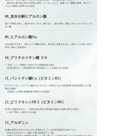
疎水性と親水性の両方の性質を保有していることから、皮膚バリア機能の修復、弾力アッ
プなどの優れた効果がある成分
08_加水分解ヒアルロン酸
▪️肌への吸収が高い、低分子のヒアルロン酸であり、肌の内部に浸透しやすいタイプのヒアル
ロン酸
09_ヒアルロン酸Na
▪️水分保持力が高く、肌のバリア機能を高め、弾力性と柔軟性を与え、肌のハリや潤いを保つ
非常に優れた保湿成分
10_グリチルリチン酸 ２Ｋ
▪️「甘草」という植物から抽出される植物由来の成分
抗炎症成分として医薬部外品の有効成分としても配合される成分
11_パントテン酸Ca（ビタミンB5）
▪️パンテノール、パントテン酸カルシウムという成分からなり保湿効果 抗炎症効果により肌
荒れの改善、
上皮化による傷の創傷効果が期待される成分
12_ピリドキシンHC1（ビタミンB6）
▪️
正常な代謝促進を行い、
皮脂生成の抑制が脂性肌の改善や皮膚の産生に関与し、
にきび予防にも期待できる成分
13_アルギニン
▪️皮膚の保湿力を保つために大きな働きをしている天然保湿因子
N
MF
のうち
約半分を占めるアミノ酸の１種で非必須アミノ酸
皮膚の水分保持と細胞賦活作用により厚く硬くなった角質を滑らかにする作用がある成分