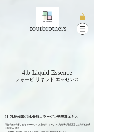
fourbrothers
4.b Liquid Essence
フォービ リキッド エッセンス
01_
乳酸桿菌/
加水分解
コラーゲン発酵液エキス
▪️
乳酸桿菌で発酵させたコラーゲンや加水分解コラーゲンの培養液を除菌濾過した発酵液を減
圧蒸留した成分
コラーゲン由来の遊離アミノ酸やペプチド等の成分が含まれており