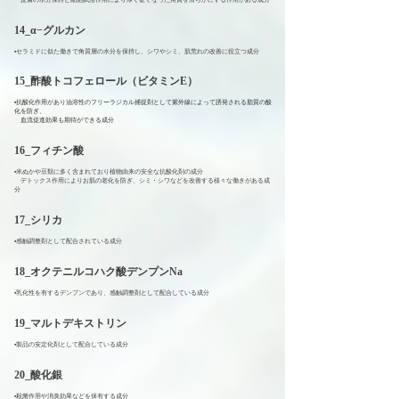
14_α−グルカン
▪️セラミドに似た働きで角質層の水分を保持し、シワやシミ、肌荒れの改善に役立つ成分
15_酢酸トコフェロール（ビタミンE）
▪️抗酸化作用があり油溶性のフリーラジカル捕捉剤として紫外線によって誘発される脂質の酸
化を防ぎ、
血流促進効果も期待ができる成分
16_フィチン酸
▪️米ぬかや豆類に多く含まれており植物由来の安全な抗酸化剤の成分
デトックス作用によりお肌の老化を防ぎ、シミ・シワなどを改善する様々な働きがある成
分
17_シリカ
▪️感触調整剤として配合されている成分
18_オクテニルコハク酸デンプンNa
▪️乳化性を有するデンプンであり、感触調整剤として配合している成分
19_マルトデキストリン
▪️製品の安定化剤として配合している成分
20_酸化銀
▪️殺菌作用や消臭効果などを保有する成分