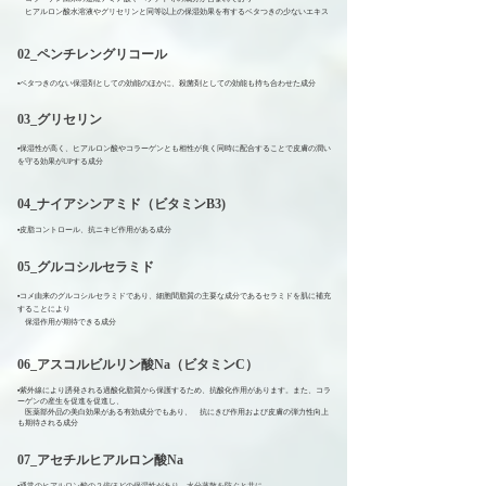
ヒアルロン酸水溶液やグリセリンと同等以上の保湿効果を有するベタつきの少ないエキス
02_ペンチレングリコール
▪️ベタつきのない保湿剤としての効能のほかに、殺菌剤としての効能も持ち合わせた成分
03_グリセリン
▪️保湿性が高く、ヒアルロン酸やコラーゲンとも相性が良く同時に配合することで皮膚の潤い
を守る効果がUPする成分
04_ナイアシンアミド（ビタミンB3
)
▪️
皮脂コントロール、抗ニキビ作用がある成分
05_グルコシルセラミド
▪️コメ由来のグルコシルセラミドであり、細胞間脂質の主要な成分であるセラミドを肌に補充
することにより
保湿作用が期待できる成分
06_アスコルビルリン酸Na（ビタミンC）
▪️紫外線により誘発される過酸化脂質から保護するため、抗酸化作用があります。また、コラ
ーゲンの産生を促進を促進し、
医薬部外品の美白効果がある有効成分でもあり、 抗にきび作用および皮膚の弾力性向上
も期待される成分
07_アセチルヒアルロン酸Na
▪️通常のヒアルロン酸の２倍ほどの保湿性があり、水分蒸散を防ぐと共に、