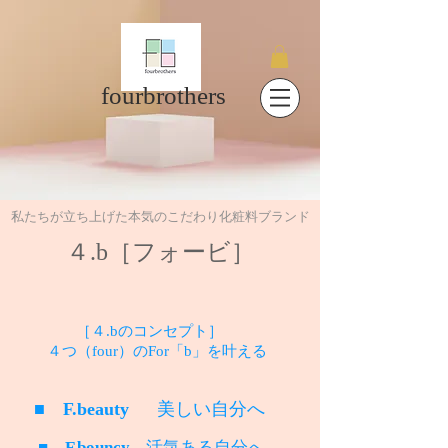
fourbrothers
​私たちが立ち上げた本気のこだわり化粧料ブランド
４.b​［フォービ］
［４.bのコンセプト］
​ ４つ（four）のFor「b」を叶える
■
F.beauty
美しい自分へ
■
F.bouncy
活気ある自分へ