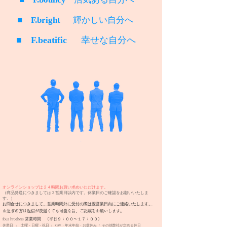
■
F.bright
輝かしい自分へ
■
F.beatific
幸せな自分へ
オンラインショップは２４時間お買い求めいただけます。
（商品発送につきましては３営業日以内です。休業日のご確認をお願いいたしま
す。）
お問合せにつきまして、営業時間外に受付の際は翌営業日内にご連絡いたします。
​お急ぎの方は返信が夜遅くても可能な旨、ご記載をお願いします。
four brothers
営業時間 （平日９：００〜１７：００）
休業日 / 土曜・日曜・祝日 / GW・年末年始・お盆休み / その他弊社が定める休日