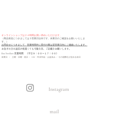
オンラインショップは２４時間お買い求めいただけます。
（商品発送につきましては３営業日以内です。休業日のご確認をお願いいたしま
す。）
お問合せにつきまして、営業時間外に受付の際は翌営業日内にご連絡いたします。
​お急ぎの方は返信が夜遅くても可能な旨、ご記載をお願いします。
four brothers
営業時間 （平日９：００〜１７：００）
休業日 / 土曜・日曜・祝日 / GW・年末年始・お盆休み / その他弊社が定める休日
Instagram
mail