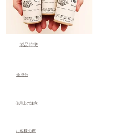
​製品特徴
​全成分
​使用上の注意
お客様の声