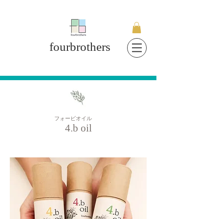
fourbrothers
フォービオイル
4
.b oil